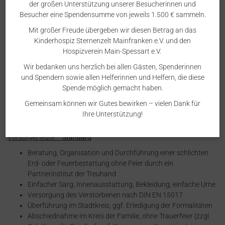
der großen Unterstützung unserer Besucherinnen und
Besucher eine Spendensumme von jeweils 1.500 € sammeln.
Mit großer Freude übergeben wir diesen Betrag an das
VorsorgeHeute Pakete
Kinderhospiz Sternenzelt Mainfranken e.V. und den
Hospizverein Main-Spessart e.V.
Als Vorsorgeregelung bietet unser
Wir bedanken uns herzlich bei allen Gästen, Spenderinnen
Bestattungsunternehmen folgende
und Spendern sowie allen Helferinnen und Helfern, die diese
Wunschpakete an:
Spende möglich gemacht haben.
Gemeinsam können wir Gutes bewirken – vielen Dank für
Ihre Unterstützung!
VorsorgeHeute –
Standard
Beratung, Organisation und Durchführung einer schlichten
Erd- oder Feuerbestattung ohne Feier durch ein
Partnerinstitut der Treuhand
Einfacher Sarg, Innenausstattung, Bekleidung, einfache Urne
Versorgung des Verstorbenen nach DIN EN 15017
Überführung im Stadtkreis, ggf. Erledigung der Formalitäten
Abschiednahme im Kreis der Familie, ohne Trauerfeier (zzgl.