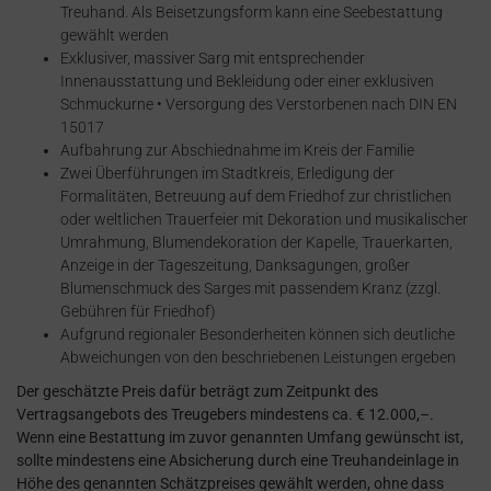
Treuhand. Als Beisetzungsform kann eine Seebestattung
gewählt werden
Exklusiver, massiver Sarg mit entsprechender
Innenausstattung und Bekleidung oder einer exklusiven
Schmuckurne • Versorgung des Verstorbenen nach DIN EN
15017
Aufbahrung zur Abschiednahme im Kreis der Familie
Zwei Überführungen im Stadtkreis, Erledigung der
Formalitäten, Betreuung auf dem Friedhof zur christlichen
oder weltlichen Trauerfeier mit Dekoration und musikalischer
Umrahmung, Blumendekoration der Kapelle, Trauerkarten,
Anzeige in der Tageszeitung, Danksagungen, großer
Blumenschmuck des Sarges mit passendem Kranz (zzgl.
Gebühren für Friedhof)
Aufgrund regionaler Besonderheiten können sich deutliche
Abweichungen von den beschriebenen Leistungen ergeben
Der geschätzte Preis dafür beträgt zum Zeitpunkt des
Vertragsangebots des Treugebers mindestens ca. € 12.000,–.
Wenn eine Bestattung im zuvor genannten Umfang gewünscht ist,
sollte mindestens eine Absicherung durch eine Treuhandeinlage in
Höhe des genannten Schätzpreises gewählt werden, ohne dass