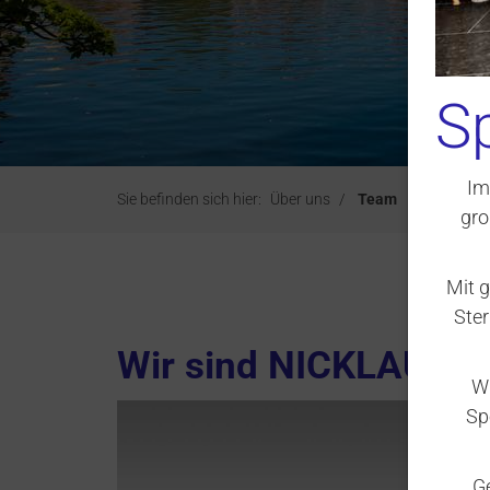
S
Im
Sie befinden sich hier:
Über uns
Team
gro
Mit 
Ster
Wir sind NICKLAUS
Wi
Sp
G