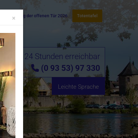
takt
Tag der offenen Tür 2026
Totentafel
Close
×
24 Stunden erreichbar
(0 93 53) 97 330
Leichte Sprache