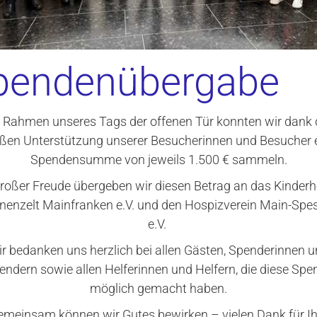
pendenübergabe
 Rahmen unseres Tags der offenen Tür konnten wir dank 
ßen Unterstützung unserer Besucherinnen und Besucher 
Spendensumme von jeweils 1.500 € sammeln.
großer Freude übergeben wir diesen Betrag an das Kinderh
nenzelt Mainfranken e.V. und den Hospizverein Main-Spe
e.V.
r bedanken uns herzlich bei allen Gästen, Spenderinnen 
endern sowie allen Helferinnen und Helfern, die diese Spe
möglich gemacht haben.
emeinsam können wir Gutes bewirken – vielen Dank für Ih