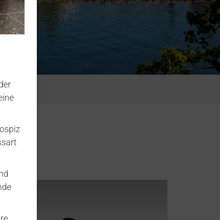
der
eine
ospiz
ssart
und
nde
re