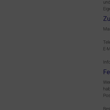
und
Eig
Zu
Mar
Tel
E-M
Inf
Fe
Wen
hab
Pos
Bes