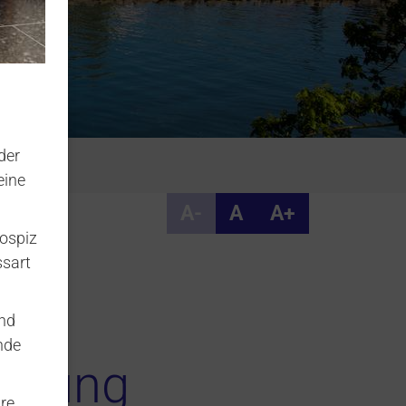
der
eine
A-
A
A+
ospiz
ssart
und
nde
lärung
re