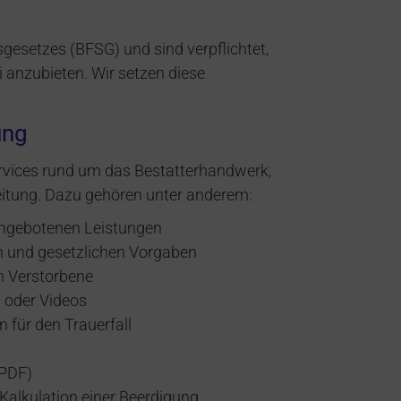
sgesetzes (BFSG) und sind verpflichtet,
i anzubieten. Wir setzen diese
ung
ervices rund um das Bestatterhandwerk,
eitung. Dazu gehören unter anderem:
angebotenen Leistungen
en und gesetzlichen Vorgaben
n Verstorbene
en oder Videos
 für den Trauerfall
(PDF)
 Kalkulation einer Beerdigung