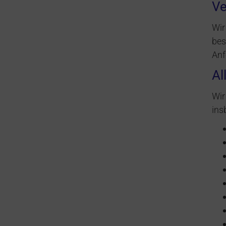
Ve
Wir
bes
Anf
Al
Wir
ins