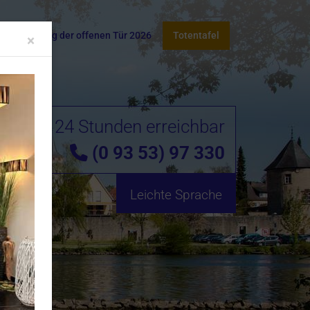
takt
Tag der offenen Tür 2026
Totentafel
Close
×
24 Stunden erreichbar
(0 93 53) 97 330
Leichte Sprache