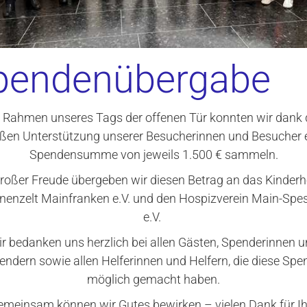
pendenübergabe
 Rahmen unseres Tags der offenen Tür konnten wir dank 
ßen Unterstützung unserer Besucherinnen und Besucher 
Spendensumme von jeweils 1.500 € sammeln.
großer Freude übergeben wir diesen Betrag an das Kinderh
nenzelt Mainfranken e.V. und den Hospizverein Main-Spe
e.V.
r bedanken uns herzlich bei allen Gästen, Spenderinnen 
endern sowie allen Helferinnen und Helfern, die diese Spe
arrierefreiheitserk
möglich gemacht haben.
emeinsam können wir Gutes bewirken – vielen Dank für Ih