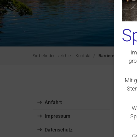
S
Im
Sie befinden sich hier:
Kontakt
Barrierefreiheit
gro
Mit 
Ster
Anfahrt
Wi
Impressum
Sp
B
Datenschutz
G