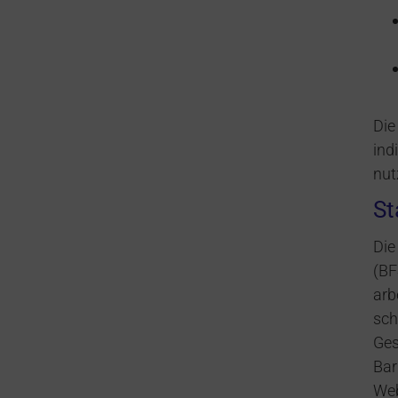
Die
ind
nut
St
Die
(BF
arb
sch
Ges
Bar
Web