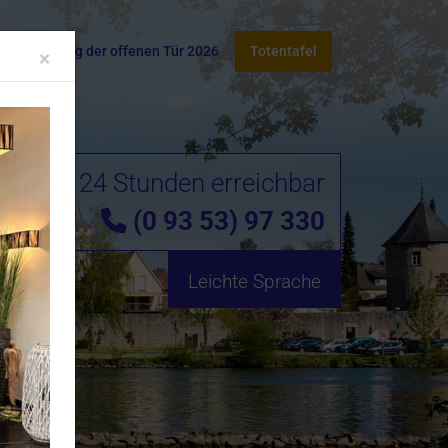
takt
Tag der offenen Tür 2026
Totentafel
Close
×
24 Stunden erreichbar
(0 93 53) 97 330
Leichte Sprache