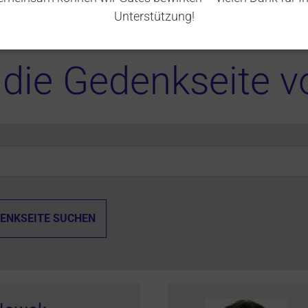
en geliebten Menschen erinnern, den Hinterbliebenen Tr
Unterstützung!
n.
die Gedenkseite v