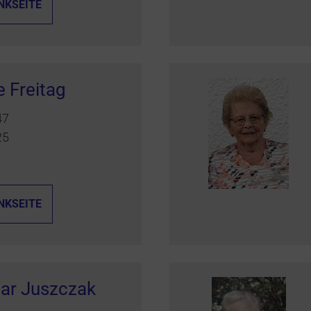
NKSEITE
e Freitag
47
25
NKSEITE
ar Juszczak