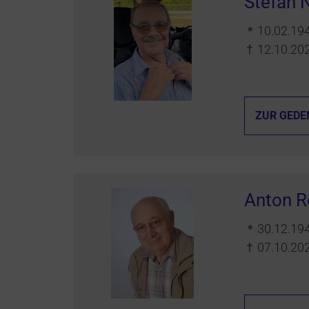
Stefan
＊
10.02.19
†
12.10.20
ZUR GEDE
Anton R
＊
30.12.19
†
07.10.20