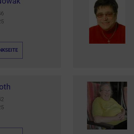
 Nowak
46
25
NKSEITE
oth
42
25