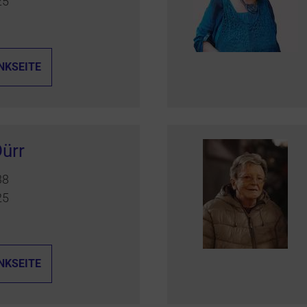
25
NKSEITE
ürr
38
25
NKSEITE