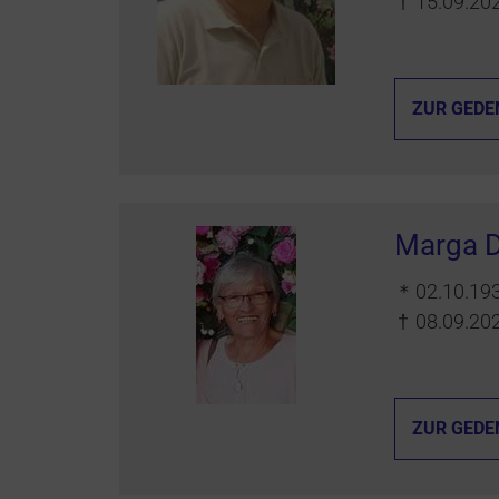
†
15.09.20
ZUR GEDE
Marga D
＊
02.10.19
†
08.09.20
ZUR GEDE