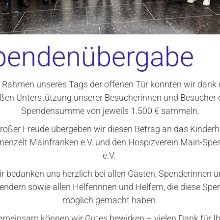
pendenübergabe
 Rahmen unseres Tags der offenen Tür konnten wir dank 
ßen Unterstützung unserer Besucherinnen und Besucher 
Spendensumme von jeweils 1.500 € sammeln.
großer Freude übergeben wir diesen Betrag an das Kinderh
nenzelt Mainfranken e.V. und den Hospizverein Main-Spe
e.V.
Gedenkseiten
r bedanken uns herzlich bei allen Gästen, Spenderinnen 
endern sowie allen Helferinnen und Helfern, die diese Spe
am teilen und online kondo
möglich gemacht haben.
emeinsam können wir Gutes bewirken – vielen Dank für Ih