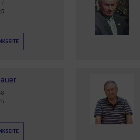
47
25
NKSEITE
auer
48
25
NKSEITE