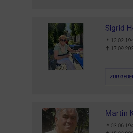
Sigrid 
＊
13.02.19
†
17.09.20
ZUR GEDE
Martin 
＊
03.06.19