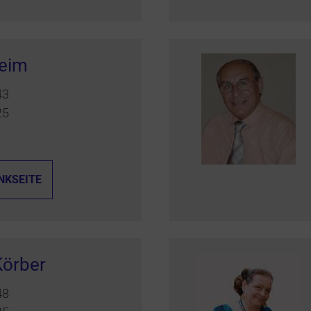
Heim
43
25
NKSEITE
Körber
48