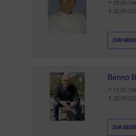
＊
28.05.19
†
26.09.20
ZUR GEDE
Benno B
＊
17.02.19
†
20.09.20
ZUR GEDE