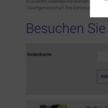
In unserem Gedenkportal können Sie an ein
Trauergemeinschaft Ihre Erinnerungen teile
Besuchen Sie 
Gedenkseite