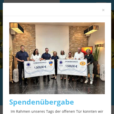
Im Gedenken an:
Clo
×
Eva Wittmann
＊
18.01.1949
in Mühlbach
†
19.06.2026
in Karlstadt
Spendenübergabe
Im Rahmen unseres Tags der offenen Tür konnten wir