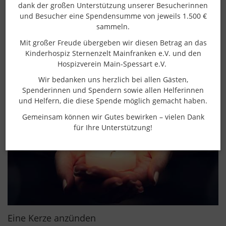
dank der großen Unterstützung unserer Besucherinnen
und Besucher eine Spendensumme von jeweils 1.500 €
sammeln.
Wir erinnern an einen
Mit großer Freude übergeben wir diesen Betrag an das
geliebten Menschen
Kinderhospiz Sternenzelt Mainfranken e.V. und den
Hospizverein Main-Spessart e.V.
Wir bedanken uns herzlich bei allen Gästen,
Spenderinnen und Spendern sowie allen Helferinnen
und Helfern, die diese Spende möglich gemacht haben.
Gemeinsam können wir Gutes bewirken – vielen Dank
für Ihre Unterstützung!
Eine Kerze anzünden