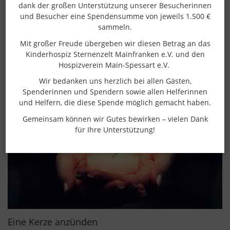
dank der großen Unterstützung unserer Besucherinnen
und Besucher eine Spendensumme von jeweils 1.500 €
sammeln.
Wir erinnern an einen
Mit großer Freude übergeben wir diesen Betrag an das
geliebten Menschen
Kinderhospiz Sternenzelt Mainfranken e.V. und den
Hospizverein Main-Spessart e.V.
Wir bedanken uns herzlich bei allen Gästen,
Spenderinnen und Spendern sowie allen Helferinnen
und Helfern, die diese Spende möglich gemacht haben.
Gemeinsam können wir Gutes bewirken – vielen Dank
für Ihre Unterstützung!
Eine Kerze anzünden