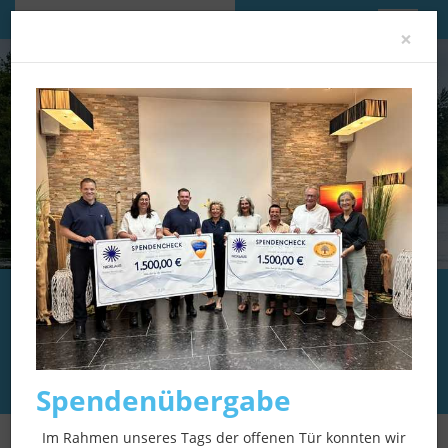
Im Gedenken an:
Clo
×
Willi Leibold
＊
26.04.1946
in Thüngersheim
†
02.06.2026
in Würzburg
Spendenübergabe
Im Rahmen unseres Tags der offenen Tür konnten wir