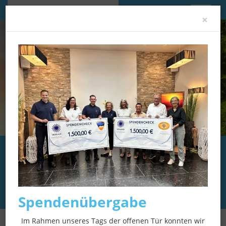
Im Gedenken an:
Clo
×
Irmgard Vogtmann
＊
21.12.1934
in Schweinfurt
†
29.05.2026
in Würzburg
Spendenübergabe
Im Rahmen unseres Tags der offenen Tür konnten wir