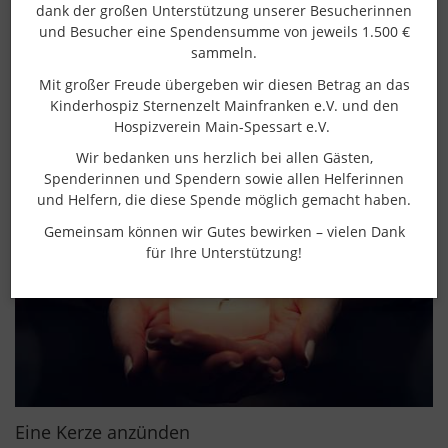
dank der großen Unterstützung unserer Besucherinnen
und Besucher eine Spendensumme von jeweils 1.500 €
sammeln.
Wir erinnern an einen
Mit großer Freude übergeben wir diesen Betrag an das
geliebten Menschen
Kinderhospiz Sternenzelt Mainfranken e.V. und den
Hospizverein Main-Spessart e.V.
Wir bedanken uns herzlich bei allen Gästen,
Spenderinnen und Spendern sowie allen Helferinnen
und Helfern, die diese Spende möglich gemacht haben.
Gemeinsam können wir Gutes bewirken – vielen Dank
für Ihre Unterstützung!
Eine Kerze anzünden