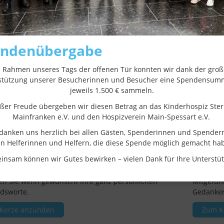
endenübergabe
 Rahmen unseres Tags der offenen Tür konnten wir dank der gro
stützung unserer Besucherinnen und Besucher eine Spendensum
jeweils 1.500 € sammeln.
oßer Freude übergeben wir diesen Betrag an das Kinderhospiz Ster
Mainfranken e.V. und den Hospizverein Main-Spessart e.V.
danken uns herzlich bei allen Gästen, Spenderinnen und Spender
en Helferinnen und Helfern, die diese Spende möglich gemacht ha
Kerze anzünden
Kondol
nsam können wir Gutes bewirken – vielen Dank für Ihre Unterstü
en Sie eine Kerze für den Verstorbenen und
Sprechen
en Sie wenn gewünscht Ihre ganz persönlichen
Mitgefüh
dsworte.
Gedanken
 Kerze anzünden
Zum K