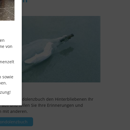
ßen
me von
nenzelt
n sowie
ben.
enzen
tzung!
 Sie im Kondolenzbuch den Hinterbliebenen Ihr
l aus und teilen Sie Ihre Erinnerungen und
 mit anderen.
ondolenzbuch