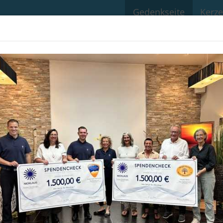
Gedenkseite
Kerz
 Ott
09.1935
in Rohrbach
05.2026
in Marktheidenfeld
 erinnern an einen geliebten M