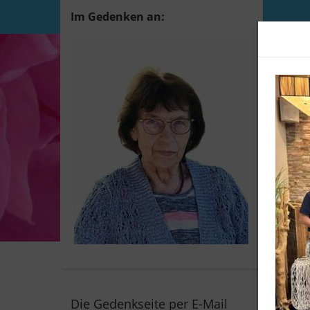
Im Gedenken an:
Ida
＊
20.
†
21.
Wir
Die Gedenkseite per E-Mail