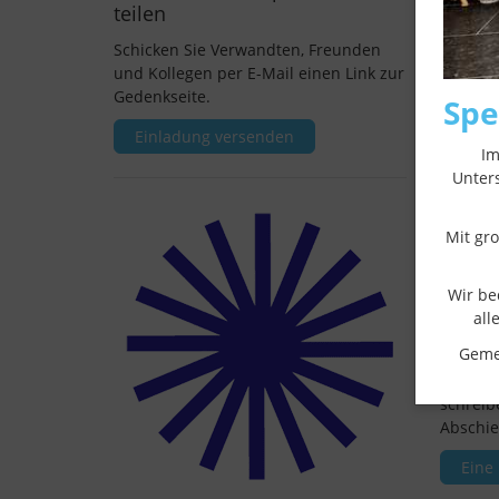
teilen
Schicken Sie Verwandten, Freunden
und Kollegen per E-Mail einen Link zur
Gedenkseite.
Sp
Einladung versenden
Im
Unter
Mit gr
Wir be
all
Eine 
Gemei
Entzünd
schreib
Abschie
Eine