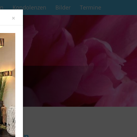
en
Kondolenzen
Bilder
Termine
Close
×
enschen